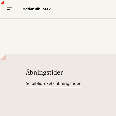
Gå
Odder Bibliotek
til
hovedindhold
Åbningstider
Se bibliotekets åbningstider