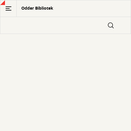
Gå
Odder Bibliotek
til
hovedindhold