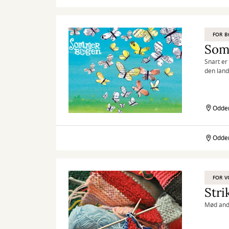
FOR 
Som
Snart er
den lan
Odder
Odder
Sommerbogen
2026
FOR V
Stri
Mød andr