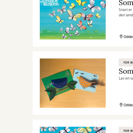
Som
Snart er
den lan
Odder
FOR 
Som
Lav en s
Odder
FOR 