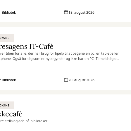
 Bibliotek
18. august 2026
OKSNE
resagens IT-Café
 er åben for alle, der har brug for hjælp til at betjene en pc, en tablet eller
phone. Også for dig som er nybegynder og ikke har en PC. Tilmeld dig og
 fortrolig i den digitale verden med hjælp fra frivillige it-kyndige.
 Bibliotek
20. august 2026
OKSNE
kkecafé
e strikkeglade på biblioteket