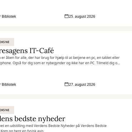
 Bibliotek
25. august 2026
OKSNE
resagens IT-Café
 er åben for alle, der har brug for hjælp til at betjene en pc, en tablet eller
phone. Også for dig som er nybegynder og ikke har en PC. Tilmeld dig og
 fortrolig i den digitale verden med hjælp fra frivillige it-kyndige.
 Bibliotek
27. august 2026
OKSNE
dens bedste nyheder
avet en udstilling med Verdens Bedste Nyheder på Verdens Bedste
Kom og hent en fysisk avis.