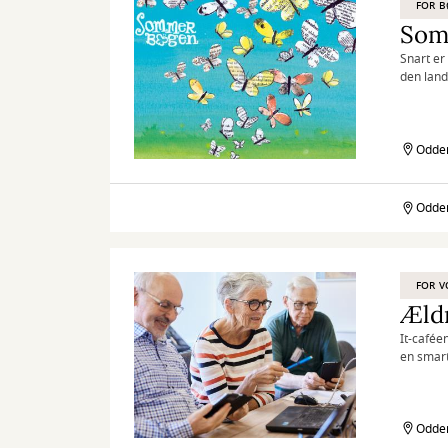
FOR 
Som
Snart er
den lan
Odder
Odder
Sommerbogen
2026
FOR V
Æld
It-caféen
en smart
bliv mere
Odder