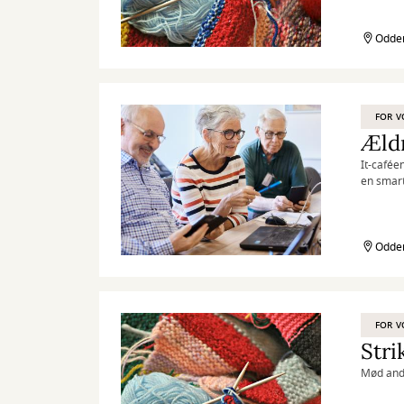
Odder
FOR V
Æld
It-caféen
en smart
bliv mere
Odder
FOR V
Stri
Mød andr