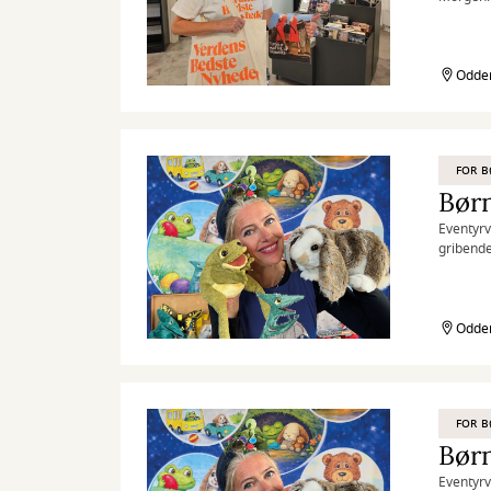
Odder
FOR 
Børn
Eventyrv
gribende
Odder
FOR 
Børn
Eventyrv