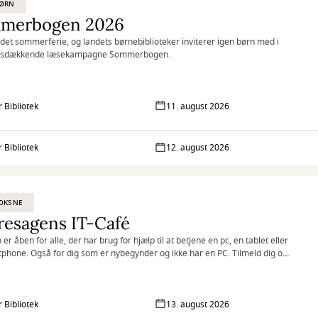
BØRN
merbogen 2026
 det sommerferie, og landets børnebiblioteker inviterer igen børn med i
dsdækkende læsekampagne Sommerbogen.
 Bibliotek
11. august 2026
 Bibliotek
12. august 2026
OKSNE
resagens IT-Café
 er åben for alle, der har brug for hjælp til at betjene en pc, en tablet eller
phone. Også for dig som er nybegynder og ikke har en PC. Tilmeld dig og
 fortrolig i den digitale verden med hjælp fra frivillige it-kyndige.
 Bibliotek
13. august 2026