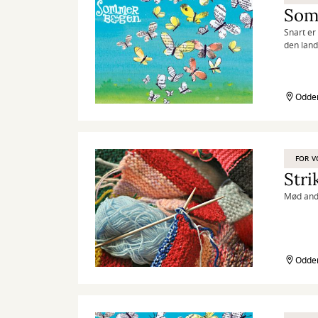
Som
Snart er
den lan
Odder
FOR V
Stri
Mød andr
Odder