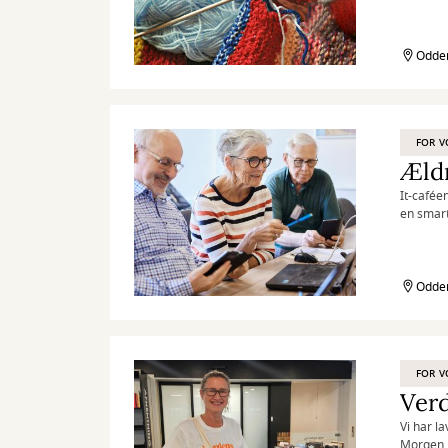
Odder
FOR V
Æld
It-caféen
en smart
bliv mere
Odder
FOR V
Ver
Vi har l
Morgen. 