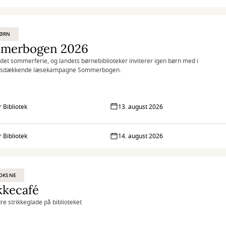
BØRN
merbogen 2026
 det sommerferie, og landets børnebiblioteker inviterer igen børn med i
dsdækkende læsekampagne Sommerbogen.
 Bibliotek
13. august 2026
 Bibliotek
14. august 2026
OKSNE
kkecafé
e strikkeglade på biblioteket