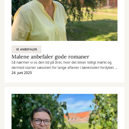
VI ANBEFALER
Malene anbefaler gode romaner
Så nærmer vi os den tid på året, hvor det bliver tidligt mørkt og
dermed starter sæsonen for lange aftener i lænestolen fordybet i
en god bog. Her er mine forslag til gode læseoplevelser:
24. juni 2025