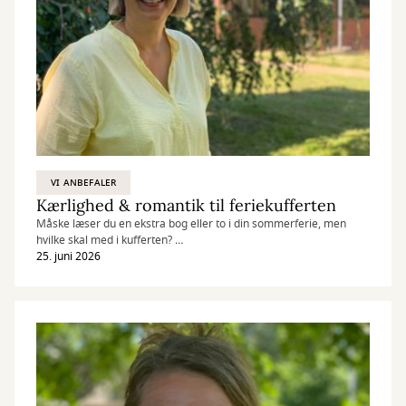
VI ANBEFALER
Kærlighed & romantik til feriekufferten
Måske læser du en ekstra bog eller to i din sommerferie, men
hvilke skal med i kufferten?
Som ferielæsning foretrækker jeg ofte de lette og romantiske
25. juni 2026
romaner, så her kommer mit bud på god sommerunderholdning
til liggestolen. Gode familie-historier med alverdens drama er
også på listen, og så er er også en enkelt "murstensroman" eller
to (hvis nu ferien er ekstra lang eller det regner hele tiden)