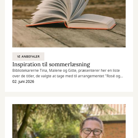
VI ANBEFALER
Inspiration til sommerlæsning
Bibliotekarerne Tina, Malene og Gitte, præsenterer her en liste
over de titler, de valgte at tage med til arrangementet "Rosé og
romaner". Alle er romaner, der er lige til at tage med i
02. juni 2026
hængekøjen, på stranden eller i kufferten.