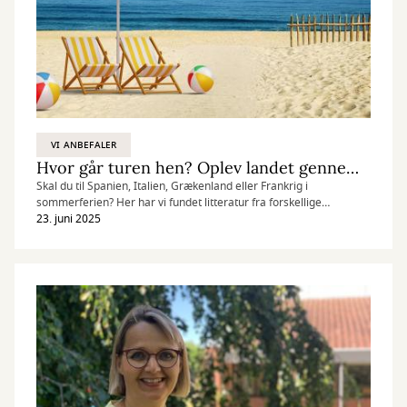
VI ANBEFALER
Hvor går turen hen? Oplev landet gennem litteraturen
Skal du til Spanien, Italien, Grækenland eller Frankrig i
sommerferien? Her har vi fundet litteratur fra forskellige
feriedestinationer frem til dig, så du både kan opleve landet
23. juni 2025
gennem bøgerne og i virkeligheden.