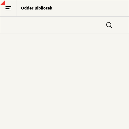
Gå
Odder Bibliotek
til
hovedindhold