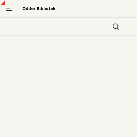
Gå
Odder Bibliotek
til
hovedindhold