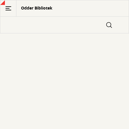
Gå
Odder Bibliotek
til
hovedindhold