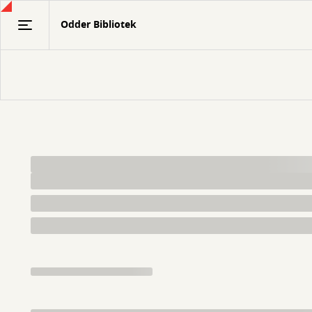
Gå
Odder Bibliotek
til
hovedindhold