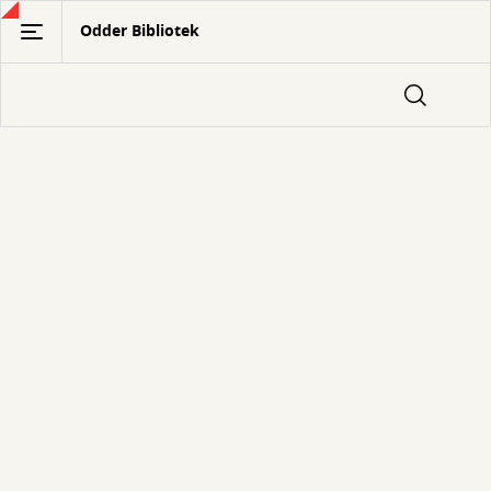
Gå
Odder Bibliotek
til
hovedindhold