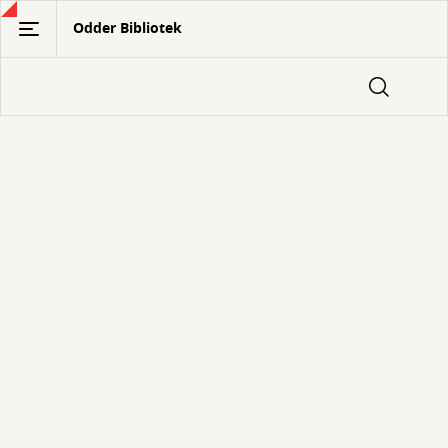
Gå
Odder Bibliotek
til
hovedindhold