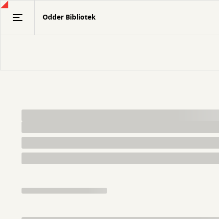
Gå
Odder Bibliotek
til
hovedindhold