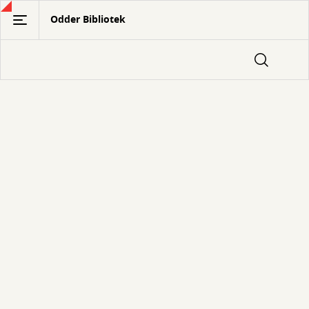
Gå
Odder Bibliotek
til
hovedindhold