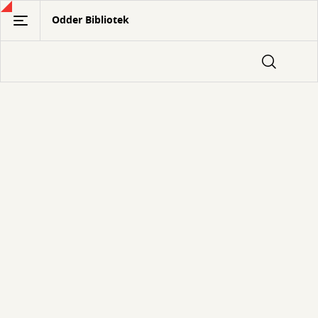
Gå
Odder Bibliotek
til
hovedindhold