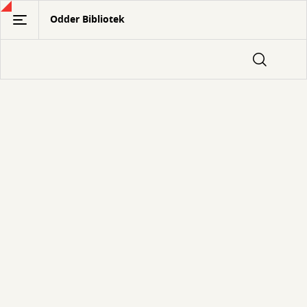
Gå
Odder Bibliotek
til
hovedindhold