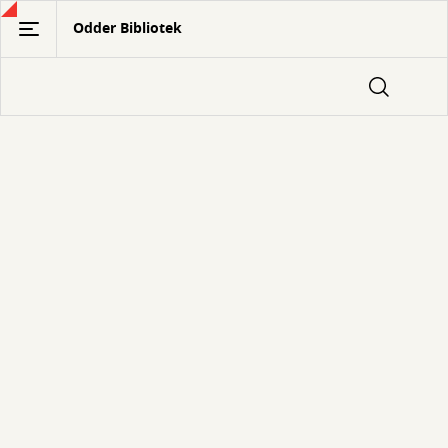
Gå
Odder Bibliotek
til
hovedindhold