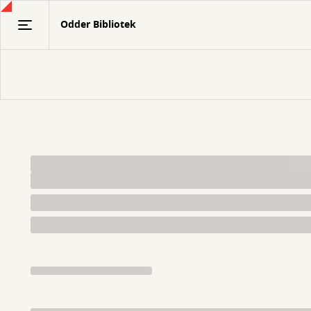
Gå
Odder Bibliotek
til
hovedindhold