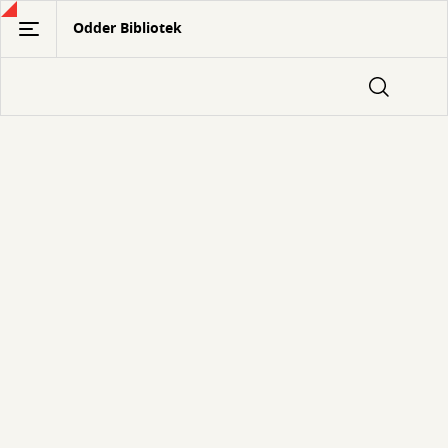
Gå
Odder Bibliotek
til
hovedindhold