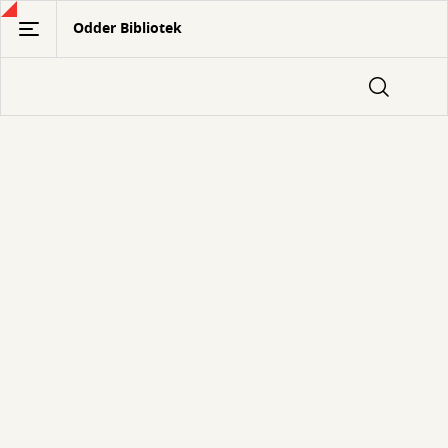
Gå
Odder Bibliotek
til
hovedindhold