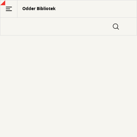
Gå
Odder Bibliotek
til
hovedindhold