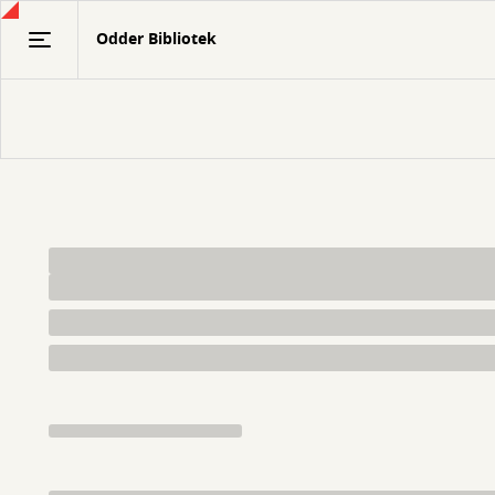
Gå
Odder Bibliotek
til
hovedindhold