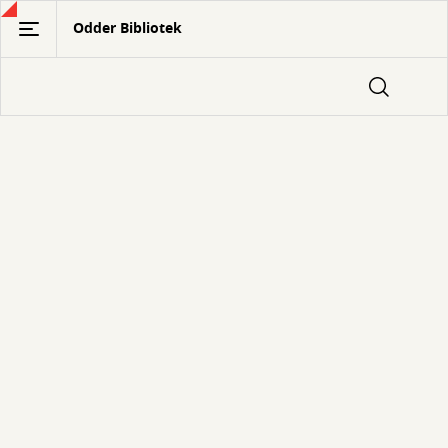
Gå
Odder Bibliotek
til
hovedindhold