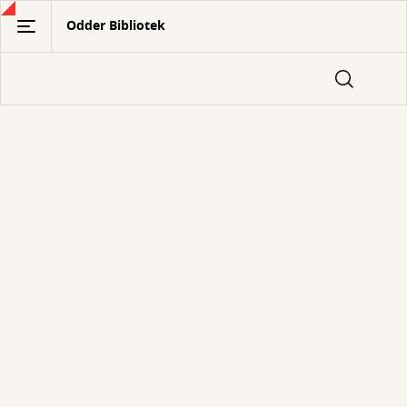
Gå
Odder Bibliotek
til
hovedindhold