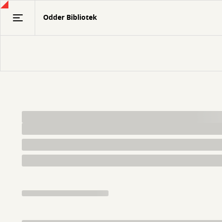
Gå
Odder Bibliotek
til
hovedindhold