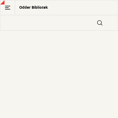
Gå
Odder Bibliotek
til
hovedindhold