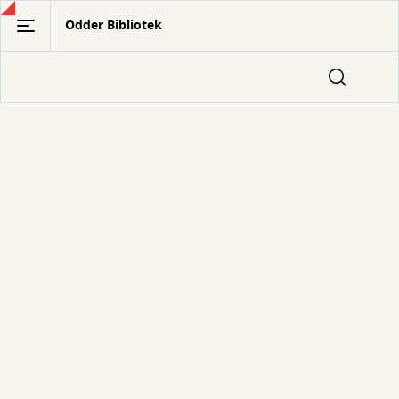
Gå
Odder Bibliotek
til
hovedindhold