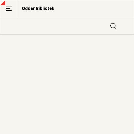
Gå
Odder Bibliotek
til
hovedindhold