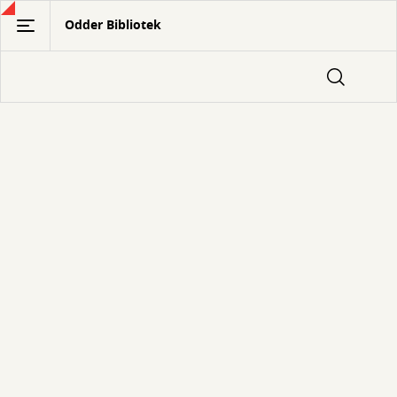
Gå
Odder Bibliotek
til
hovedindhold