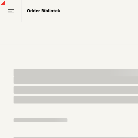
Gå
Odder Bibliotek
til
hovedindhold