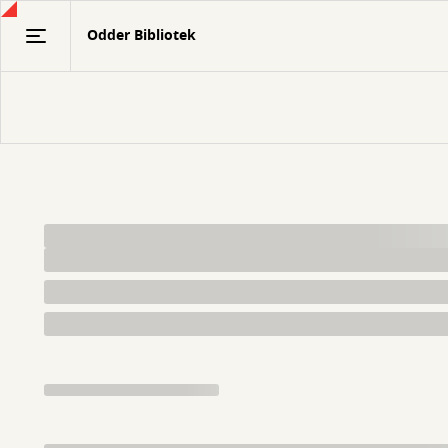
Gå
Odder Bibliotek
til
hovedindhold