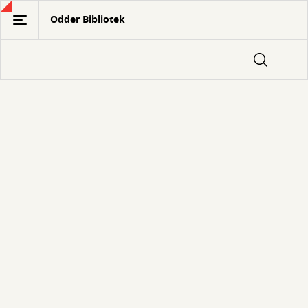
Gå
Odder Bibliotek
til
hovedindhold