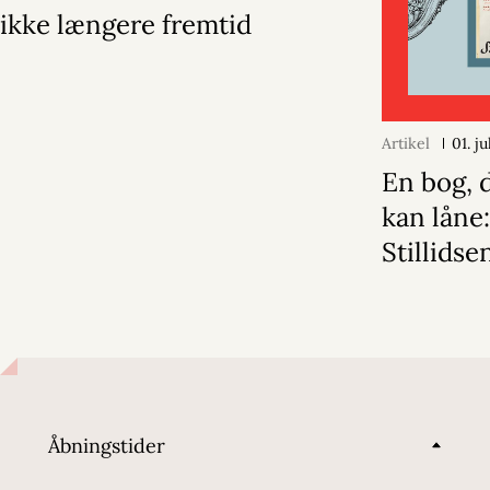
ikke længere fremtid
Artikel
01. j
En bog, d
kan låne
Stillidse
Åbningstider