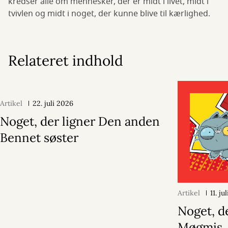
kredser alle om mennesker, der er midt i livet, midt i
tvivlen og midt i noget, der kunne blive til kærlighed.
Relateret indhold
Artikel
22. juli 2026
Noget, der ligner Den anden
Bennet søster
Artikel
11. ju
Noget, d
Møgmis