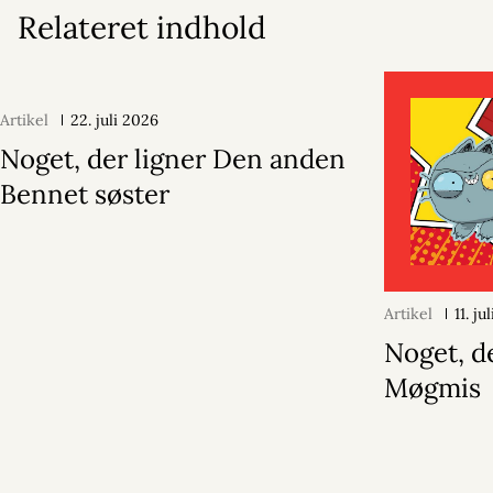
Relateret indhold
Artikel
22. juli 2026
Noget, der ligner Den anden
Bennet søster
Artikel
11. ju
Noget, d
Møgmis