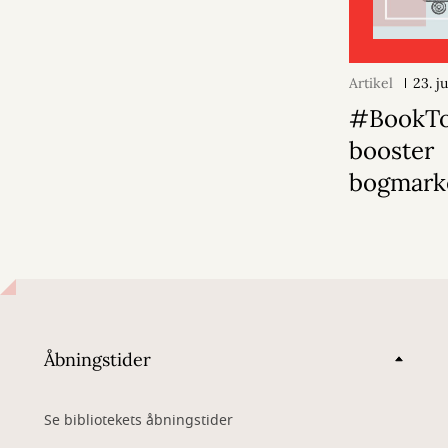
Artikel
23. j
#BookT
booster
bogmark
Åbningstider
Se bibliotekets åbningstider