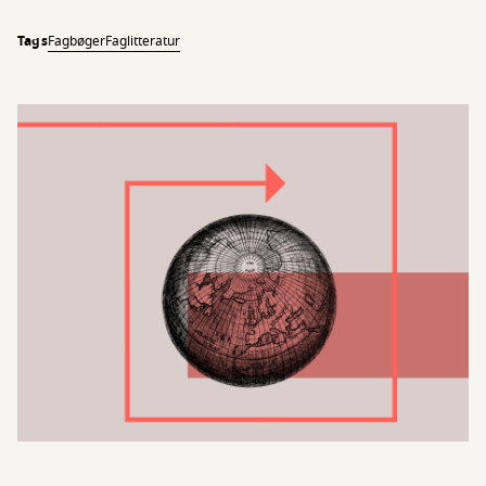
Tags
Fagbøger
Faglitteratur