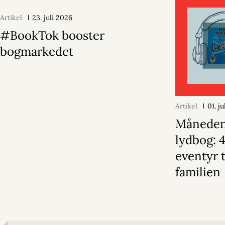
Artikel
23. juli 2026
#BookTok booster
bogmarkedet
Artikel
01. j
Månede
lydbog: 
eventyr t
familien