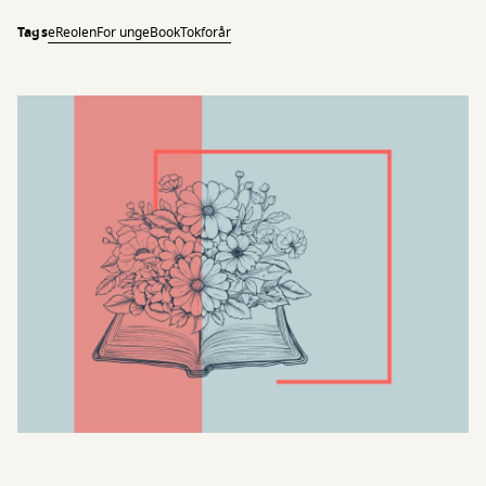
Tags
eReolen
For unge
BookTok
forår