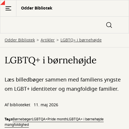
Gå
Odder Bibliotek
til
hovedindhold
Odder Bibliotek
Artikler
LGBTQ+ i børnehøjde
LGBTQ+ i børnehøjde
Læs billedbøger sammen med familiens yngste
om LGBT+ identiteter og mangfoldige familier.
Af biblioteket
11. maj 2026
Tags
Børnebøger
LGBTQA+
Pride month
LGBTQA+ i børnehøjde
mangfoldighed