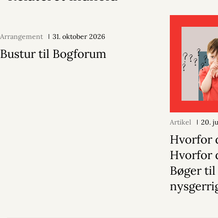
Arrangement
31. oktober 2026
Bustur til Bogforum
Artikel
20. j
Hvorfor 
Hvorfor 
Bøger til
nysgerri