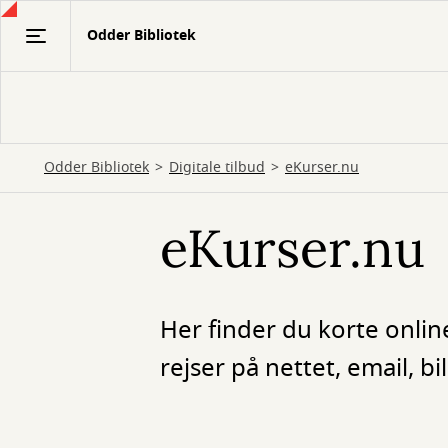
Gå
Odder Bibliotek
til
hovedindhold
Odder Bibliotek
Digitale tilbud
eKurser.nu
eKurser.nu
Her finder du korte onlin
rejser på nettet, email,