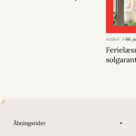
Artikel
06. j
Ferielæs
solgaran
Åbningstider