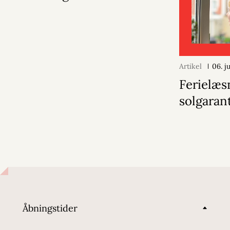
Artikel
06. j
Ferielæs
solgaran
Åbningstider