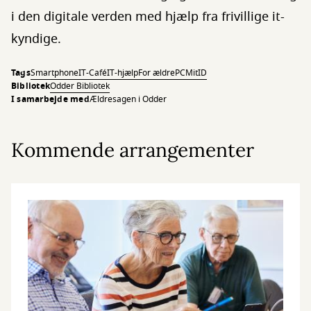
i den digitale verden med hjælp fra frivillige it-
kyndige.
Tags
Smartphone
IT-Café
IT-hjælp
For ældre
PC
MitID
Bibliotek
Odder Bibliotek
I samarbejde med
Ældresagen i Odder
Kommende arrangementer