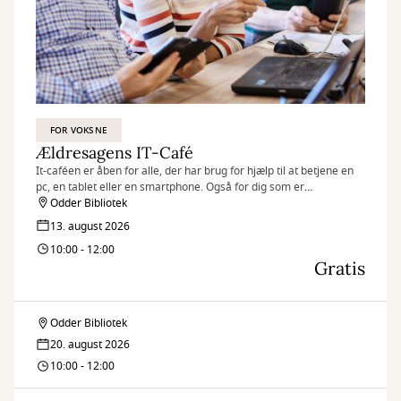
FOR VOKSNE
Ældresagens IT-Café
It-caféen er åben for alle, der har brug for hjælp til at betjene en
pc, en tablet eller en smartphone. Også for dig som er
nybegynder og ikke har en PC. Tilmeld dig og bliv mere fortrolig i
Odder Bibliotek
den digitale verden med hjælp fra frivillige it-kyndige.
13. august 2026
10:00 - 12:00
Gratis
Odder Bibliotek
Ældresagens
20. august 2026
IT-
10:00 - 12:00
Café