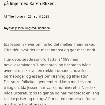
på linje med Karen Blixen.
Af The library
25. april 2025
Tags
Ida Jessen
Rungstedlundprisen
Ida Jessen skriver om forholdet mellem mennesker.
Ofte dér, hvor det er mest intenst og gør mest ondt.
Hun debuterede som forfatter i 1989 med
novellesamlingen 'Under sten' og har siden både
oversat og skrevet en række romaner, noveller,
børnebøger og essays om læsning og litteratur.
Det store folkelige gennembrud kom med Hvium-
trilogien. Ida Jessen har været nomineret til Nordisk
Råds Litteraturpris to gange og har modtaget en lang
række priser og nu også Rungstedlundprisen for sit
markante forfatterskab.