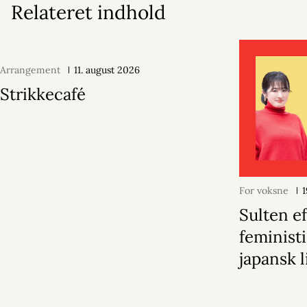
Relateret indhold
Arrangement
11. august 2026
Strikkecafé
For voksne
1
Sulten ef
feministi
japansk l